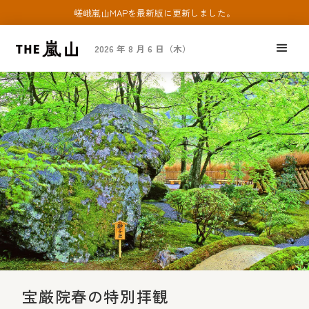
嵯峨嵐山MAPを最新版に更新しました。
2026 年 8 月 6 日（木）
宝厳院春の特別拝観