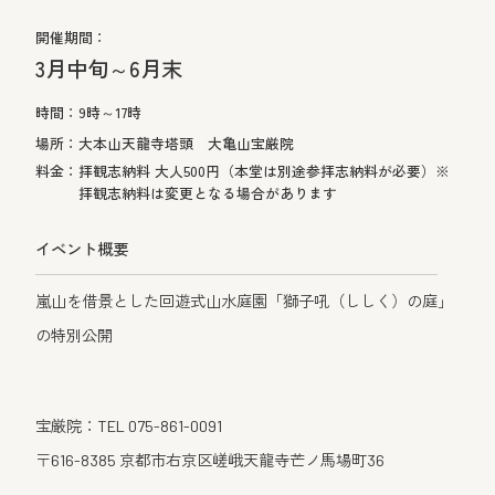
開催期間：
3月中旬～6月末
時間：
9時～17時
場所：
大本山天龍寺塔頭 大亀山宝厳院
料金：
拝観志納料 大人500円（本堂は別途参拝志納料が必要）※
拝観志納料は変更となる場合があります
イベント概要
嵐山を借景とした回遊式山水庭園「獅子吼（ししく）の庭」
の特別公開
宝厳院：TEL 075-861-0091
〒616-8385 京都市右京区嵯峨天龍寺芒ノ馬場町36